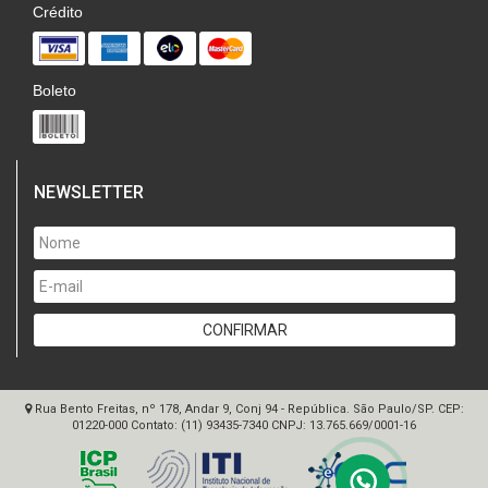
Crédito
Boleto
NEWSLETTER
Rua Bento Freitas, nº 178, Andar 9, Conj 94 - República. São Paulo/SP. CEP:
01220-000
Contato:
(11) 93435-7340
CNPJ:
13.765.669/0001-16